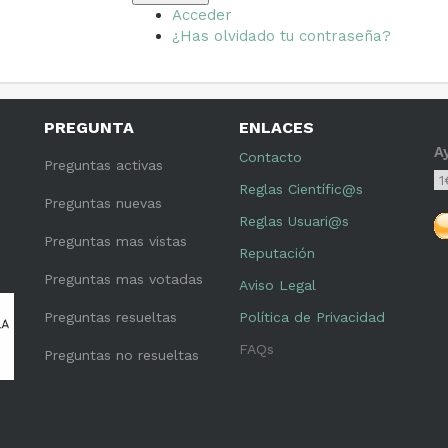
Acceder
¿Has olvidado tu contraseña?
PREGUNTA
ENLACES
A
Contacto
Preguntas activas
Reglas Científic@s
Preguntas nuevas
Reglas Usuari@s
Preguntas mas vistas
Reputación
Preguntas mas votadas
Aviso Legal
Preguntas resueltas
Política de Privacidad
FAQs
Preguntas no resueltas