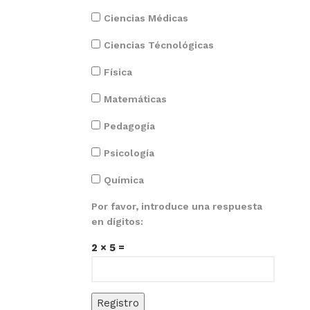
Ciencias Médicas
Ciencias Técnológicas
Física
Matemáticas
Pedagogía
Psicología
Química
Por favor, introduce una respuesta
en dígitos:
2 × 5 =
Registro