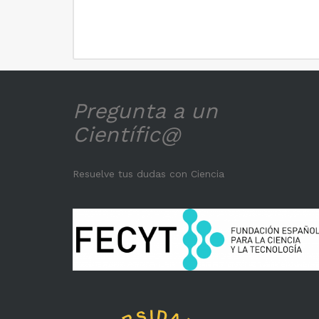
Pregunta a un
Científic@
Resuelve tus dudas con Ciencia