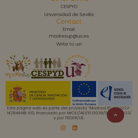
CESPYD
Universidad de Sevilla
Contact
Email:
madresup@us.es
Write to us!
Esta página web es parte del proyecto “MadresUP”, PID2022-
142648NB-I00, financiado por MICIU/AEI/10.13039/501100011033/
y por FEDER/UE.