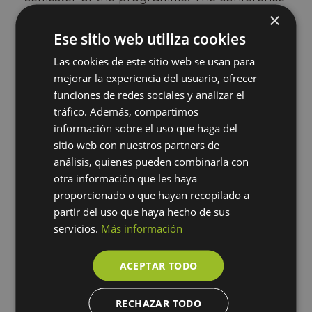
was held on 9 May in a hybrid format,
×
combining face-to-face and online
Ese sitio web utiliza cookies
participation.
Las cookies de este sitio web se usan para
During the meeting, Tatiana Duque
mejorar la experiencia del usuario, ofrecer
presented the
MadresUP
project, especially
funciones de redes sociales y analizar el
the work carried out with Latina mothers.
tráfico. Además, compartimos
The session provided a space for academic
información sobre el uso que haga del
exchange and methodological reflection with
sitio web con nuestros partners de
master’s students on social intervention
análisis, quienes pueden combinarla con
initiatives developed in different rural and
otra información que les haya
urban contexts in Colombia. The dialogue
proporcionado o que hayan recopilado a
allowed for the sharing of experiences on
partir del uso que haya hecho de sus
action-research, participatory
servicios.
Más información
methodologies and the challenges of social
intervention in contexts of inequality and
ACEPTAR TODO
human mobility.
RECHAZAR TODO