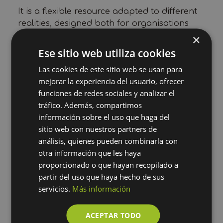
It is a flexible resource adapted to different
realities, designed both for organisations
and for mothers who want to accompany
×
others.
Ese sitio web utiliza cookies
In it you will find:
Las cookies de este sitio web se usan para
mejorar la experiencia del usuario, ofrecer
Group activities and group dynamics
funciones de redes sociales y analizar el
tráfico. Además, compartimos
Exercises for wellbeing and resilience
información sobre el uso que haga del
Keys to building support networks
sitio web con nuestros partners de
análisis, quienes pueden combinarla con
The programme is based on support
otra información que les haya
between mothers, through peer mentoring,
proporcionado o que hayan recopilado a
creating spaces of trust and
partir del uso que haya hecho de sus
accompaniment.
servicios.
Más información
You can consult it here:
ACEPTAR TODO
https://doi.org/10.5281/zenodo.19982922