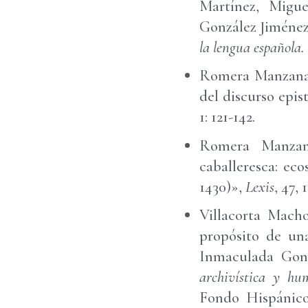
Martínez, Migu
González Jiménez
la lengua española.
Romera Manzanare
del discurso epis
1: 121-142.
Romera Manzanar
caballeresca: ec
1430)»,
Lexis
, 47, 
Villacorta Macho
propósito de un
Inmaculada Gonz
archivística y hu
Fondo Hispánico