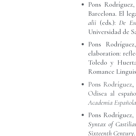
Pons Rodríguez,
Barcelona. El le
alii
(eds.):
De Es
Universidad de S
Pons Rodríguez,
elaboration: ref
Toledo y Huerta
Romance Linguisti
Pons Rodríguez, 
Odisea al españo
Academia Español
Pons Rodríguez, 
Syntax of Castilia
Sixteenth Century