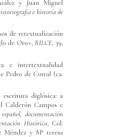
nzález y Juan Miguel
storiografia e historia de
os de retextualización
iglo de Oro»,
RILCE
, 39,
a e intertextualidad
de Pedro de Corral (ca.
escritura diglósica: a
el Calderón Campos e
l español, documentación
entación Histórica
, Col.
ez Méndez y Mª teresa