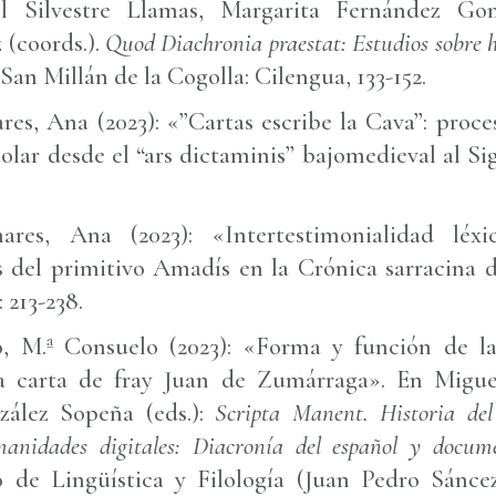
el Silvestre Llamas, Margarita Fernández Go
 (coords.).
Quod Diachronia praestat: Estudios sobre hi
San Millán de la Cogolla: Cilengua, 133-152.
s, Ana (2023): «”Cartas escribe la Cava”: proces
tolar desde el “ars dictaminis” bajomedieval al S
es, Ana (2023): «Intertestimonialidad léxic
os del primitivo Amadís en la Crónica sarracina 
1: 213-238.
, M.ª Consuelo (2023): «Forma y función de la 
a carta de fray Juan de Zumárraga». En Migu
ález Sopeña (eds.):
Scripta Manent.
Historia de
manidades digitales: Diacronía del español y docum
 de Lingüística y Filología (Juan Pedro Sánc