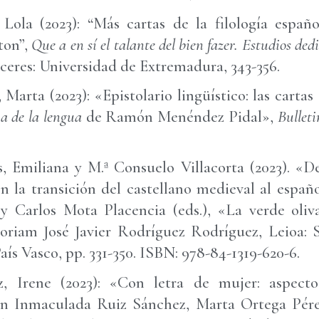
Lola (2023): “Más cartas de la filología españo
ton”,
Que a en sí el talante del bien fazer. Estudios de
ceres: Universidad de Extremadura, 343-356.
Marta (2023): «Epistolario lingüístico: las cartas
a de la lengua
de Ramón Menéndez Pidal»,
Bullet
Emiliana y M.ª Consuelo Villacorta (2023). «De
n la transición del castellano medieval al españ
Carlos Mota Placencia (eds.), «La verde oliva
riam José Javier Rodríguez Rodríguez, Leioa: Se
aís Vasco, pp. 331-350. ISBN: 978-84-1319-620-6.
, Irene (2023): «Con letra de mujer: aspecto
 En Inmaculada Ruiz Sánchez, Marta Ortega Pére