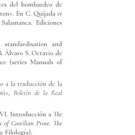
ntes del bombardeo de
ston». En C. Quijada
et
 Salamanca. Ediciones
c standardisation and
& Álvaro S. Octavio de
nce
(series Manuals of
o a la traducción de la
pti»,
Boletín de la Real
XVI. Introducción a
The
 of Castilian Prose. The
: Filología).