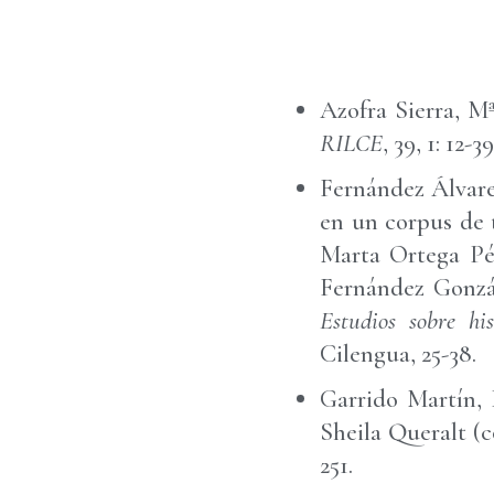
Azofra Sierra, Mª
RILCE
, 39, 1: 12-39
Fernández Álvarez
en un corpus de 
Marta Ortega Pér
Fernández Gonzál
Estudios sobre his
Cilengua, 25-38.
Garrido Martín, 
Sheila Queralt (c
251.