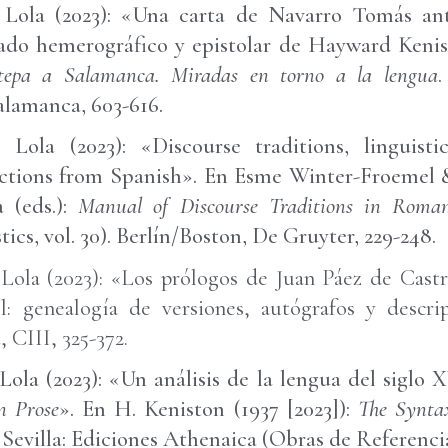
 Lola (2023): «Una carta de Navarro Tomás a
gado hemerográfico y epistolar de Hayward Keni
tepa a Salamanca. Miradas en torno a la lengua
.
alamanca, 603-616.
 Lola (2023): «Discourse traditions, linguisti
lections from Spanish». En Esme Winter-Froemel 
 (eds.):
Manual of Discourse Traditions in Roma
cs, vol. 30). Berlín/Boston, De Gruyter, 229-248.
Lola (2023): «Los prólogos de Juan Páez de Castr
l: genealogía de versiones, autógrafos y descri
a
, CIII, 325-372.
Lola (2023): «Un análisis de la lengua del siglo 
n Prose
». En H. Keniston (1937 [2023]):
The Syntax
. Sevilla: Ediciones Athenaica (Obras de Referencia