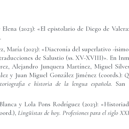
 Elena (2023): «El epistolario de Diego de Valera
.
, María (2023): «Diacronía del superlativo -ísimo
traducciones de Salustio (ss. XV-XVIII)». En In
ez, Alejandro Junquera Martínez, Miguel Silve
ez y Juan Miguel González Jiménez (coords.):
Q
toriografia e historia de la lengua española
. San 
Blanca y Lola Pons Rodríguez (2023): «Historiad
oord.),
Lingüistas de hoy. Profesiones para el siglo XX