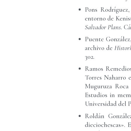
Pons Rodríguez, 
entorno de Kenis
Salvador Plans.
Cá
Puente González, 
archivo de
Histori
302.
Ramos Remedios, 
Torres Naharro e
Muguruza Roca y 
Estudios in memo
Universidad del P
Roldán González
dieciochescas».