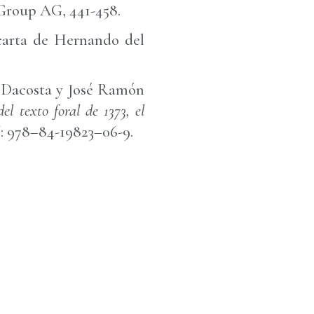
Group AG, 441-458.
 carta de Hernando del
o Dacosta y José Ramón
el texto foral de 1373, el
N: 978–84-19823–06-9.