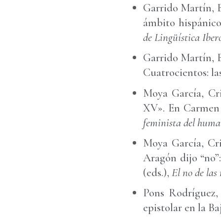
Garrido Martín, B
ámbito hispánico:
de Lingüística Ibe
Garrido Martín, B
Cuatrocientos: la
Moya García, Cri
XV». En Carmen R
feminista del huma
Moya García, Cri
Aragón dijo “no”:
(eds.),
El no de las
Pons Rodríguez, 
epistolar en la B