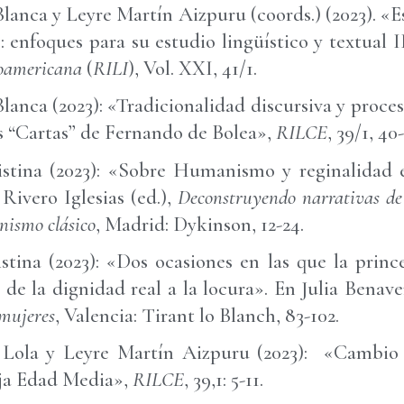
lanca y Leyre Martín Aizpuru (coords.) (2023). «E
 enfoques para su estudio lingüístico y textual I
roamericana
(
RILI
), Vol. XXI, 41/1.
lanca (2023): «Tradicionalidad discursiva y proces
s “Cartas” de Fernando de Bolea»,
RILCE
, 39/1, 40
stina (2023): «Sobre Humanismo y reginalidad en
ivero Iglesias (ed.),
Deconstruyendo narrativas de 
nismo clásico
, Madrid: Dykinson, 12-24.
stina (2023): «Dos ocasiones en las que la princ
 de la dignidad real a la locura». En Julia Bena
 mujeres
, Valencia: Tirant lo Blanch, 83-102.
Lola y Leyre Martín Aizpuru (2023): «Cambio l
aja Edad Media»,
RILCE
, 39,1: 5-11.