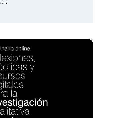
, […]