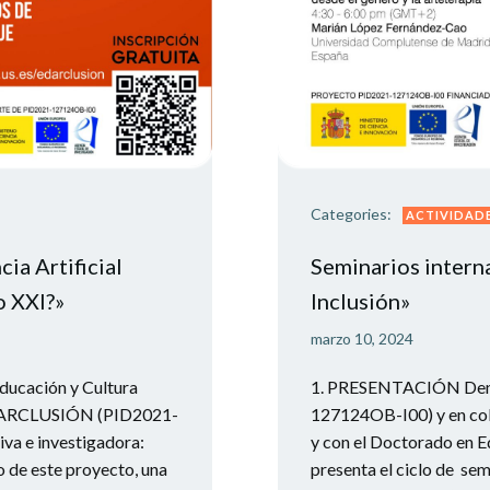
Categories:
ACTIVIDAD
ia Artificial
Seminarios interna
o XXI?»
Inclusión»
marzo 10, 2024
ducación y Cultura
1. PRESENTACIÓN Den
 EDARCLUSIÓN (PID2021-
127124OB-I00) y en col
va e investigadora:
y con el Doctorado en Ed
o de este proyecto, una
presenta el ciclo de sem